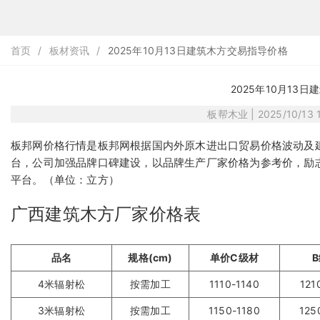
首页
/
板材资讯
/
2025年10月13日建筑木方交易指导价格
2025年10月13
板帮木业 | 2025/10/13 1
板邦
网价格行情是
网根据国内外原木进出口贸易价格波动及
板邦
台，公司加强品牌口碑建设，以品牌生产厂家价格为参考价，励
平台。（单位：立方）
广西建筑木方厂家价格表
品名
规格(cm)
单价C级材
4米辐射松
按需加工
1110-1140
121
3米辐射松
按需加工
1150-1180
125