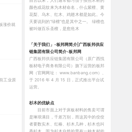
自古以来，人们通常都习惯于按照木材的
颜色或花纹来为木材命名，什么紫檀、黄
花梨、乌木、红木、鸡翅木都是如此。今
天要说到的“绿檀”也是其中之一。 绿檀也
板涨价就
被叫做百乐圣檀，是愈疮木
「关于我们」-板邦网简介|广西板邦供应
链集团有限公司简介-板邦网
广西板邦供应链集团有限公司（原广西找
板材电子商务有限公司）旗下运营的板邦
网（官网网址： www.banbang.com）、
于 2016 年 4 月 15 日，正式推出平台试
当前工业原
运营。
杉木的优缺点
目前市面上对于床板材料的售卖可谓
是琳琅满目，千差万别，而这其中的佼佼
者要数实木、红椿、杉木几种，杉木也叫
香杉木，因为杉木自然的带有一种木材的