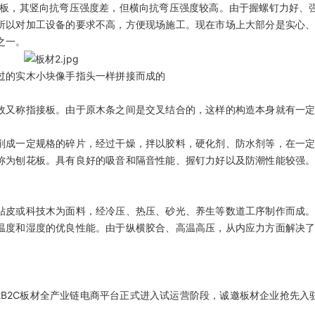
板，其竖向抗弯压强度差，但横向抗弯压强度较高。由于握螺钉力好、
所以对加工设备的要求不高，方便现场施工。现在市场上大部分是实心
之一。
过的实木小块像手指头一样拼接而成的
故又称指接板。由于原木条之间是交叉结合的，这样的构造本身就有一
削成一定规格的碎片，经过干燥，拌以胶料，硬化剂、防水剂等，在一
称为刨花板。具有良好的吸音和隔音性能、握钉力好以及防潮性能较强
贴皮或科技木为面料，经冷压、热压、砂光、养生等数道工序制作而成
温度和湿度的优良性能。由于纵横胶合、高温高压，从内应力方面解决
先的‌‌B2B2C板材全产业链电商平台正式进入试运营阶段，诚邀板材企业抢先