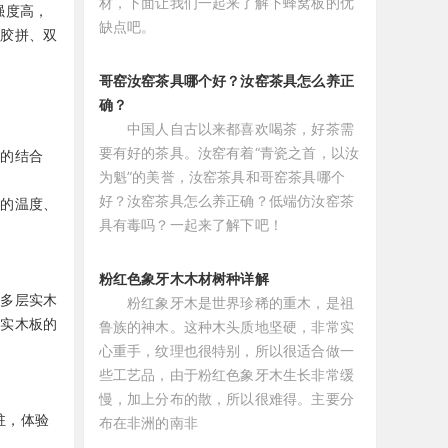
材，下面让我们一起来了解下蜂窝板的优
强度高，
缺点吧。
、胶拼、双
哥窑汝窑茶具哪个好？汝窑茶具怎么养正
确？
中国人自古以来都喜欢喝茶，好茶需
要有好的茶具。汝窑有着“青瓷之首，以汝
定的结合
为魁”的美誉，汝窑茶具和哥窑茶具哪个
好？汝窑茶具怎么养正确？低端仿汝窑茶
定的温度、
具有毒吗？一起来了解下吧！
。
粉红色象牙木木材树种详解
。多层实木
粉红象牙木是世界珍稀的重木，是祖
了实木板的
鲁族的神木。这种木头质地坚硬，非常实
心重手，纹理也很特别，所以很适合做一
些工艺品，由于粉红色象牙木生长非常缓
慢，加上分布的散，所以很难得。主要分
入驻，体验
布在非洲的南非