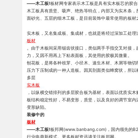
——木工板!
板材网专家表示木工板是具有实木板芯的胶合
木工板具有质坚、吸声、绝热等特点，内部又为实木条，
面砂光、五层的细木工板，是目前装饰中最常使用的板材
实木板，又名集成板、集成材，也就是将经过深加工处理
板材
。由于木板间采用锯齿状接口，类似两手手指交叉对接，
力，又因不用再上下粘表面板，其使用的胶极其微量。
刨花板，是将各种枝芽、小径木、速生木材、木屑等物切
压力下压制成的一种人造板。因其剖面类似蜂窝状，所以
多层
实木板
，以纵横交错排列的多层胶合板为基材，表面以优质实木
板结构稳定性好，不易变形，质坚，以及良好的调节室内
变形缺陷。
装修中的
板材
——木工板!
板邦网(www.banbang.com)，国内领
行业电商新模式。更多板材资讯请关注板邦网。