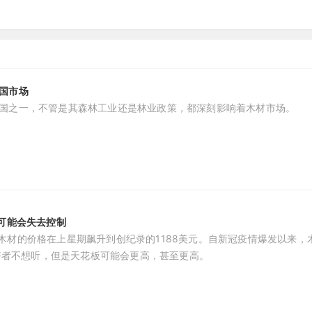
国市场
国之一，不管是其森林工业还是林业政策，都深刻影响着木材市场。
%可能会失去控制
板英尺木材的价格在上星期飙升到创纪录的1188美元。自新冠疫情爆发以来，
爱好者不想听，但是天花板可能会更高，甚至更高。