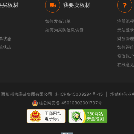
要买板材
我要卖板材
如何发布订单
注册流
如何为采购信息供货
无法登录
单状态
财务管
单状态
如何评
修改账
在线意
.com 广西板邦供应链集团有限公司
桂ICP备15009294号-15
|
增值电信业务
桂公网安备 45010302001737号