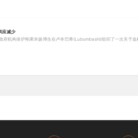
供应减少
政府机构保护刚果米扬博生在卢本巴希(Lubumbashi)组织了一次关于血