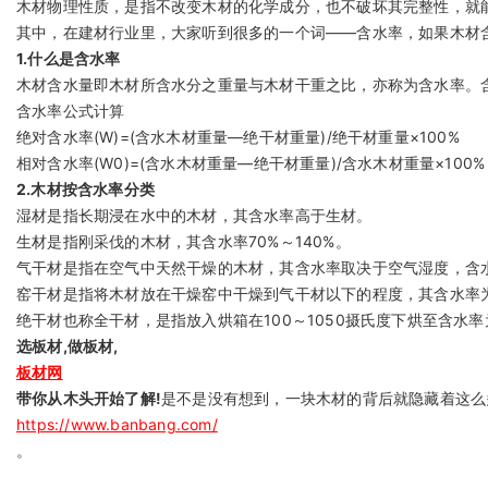
木材物理性质，是指不改变木材的化学成分，也不破坏其完整性，就
其中，在建材行业里，大家听到很多的一个词——含水率，如果木材
1.什么是含水率
木材含水量即木材所含水分之重量与木材干重之比，亦称为含水率。含水
含水率公式计算
绝对含水率(W)=(含水木材重量—绝干材重量)/绝干材重量×100%
相对含水率(W0)=(含水木材重量—绝干材重量)/含水木材重量×100%
2.木材按含水率分类
湿材是指长期浸在水中的木材，其含水率高于生材。
生材是指刚采伐的木材，其含水率70%～140%。
气干材是指在空气中天然干燥的木材，其含水率取决于空气湿度，含水率
窑干材是指将木材放在干燥窑中干燥到气干材以下的程度，其含水率为
绝干材也称全干材，是指放入烘箱在100～1050摄氏度下烘至含水
选板材,做板材,
板材网
带你从木头开始了解!
是不是没有想到，一块木材的背后就隐藏着这么
https://www.banbang.com/
。