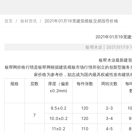
首页
/
板材资讯
/
2021年01月19里建筑模板交易指导价格
2021年01月19
板帮木业 | 2021/01/19 1
板帮木业最新建
板帮网价格行情是
板帮网
根据建筑模板市场行情所创立的创新型服务
家价格为参考价，励志成为国内最具权威性发布建筑
规格
层数
厚度（偏差
每件张数
周转次数
每
±0.2mm)
9.5±0.2
120
2-3
1
7
10.0±0.2
120
3-4
9
11±0.2
110
4-5
8