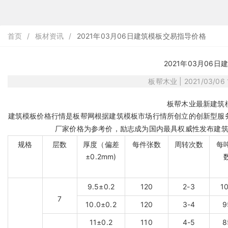
首页
/
板材资讯
/
2021年03月06日建筑模板交易指导价格
2021年03月06
板帮木业 | 2021/03/06 1
板帮木业最新建筑
建筑模板
价格行情是
板帮网
根据建筑模板市场行情所创立的创新型服
厂家价格为参考价，励志成为国内最具权威性发布建
规格
层数
厚度（偏差
每件张数
周转次数
每
±0.2mm)
9.5±0.2
120
2-3
1
7
10.0±0.2
120
3-4
9
11±0.2
110
4-5
8