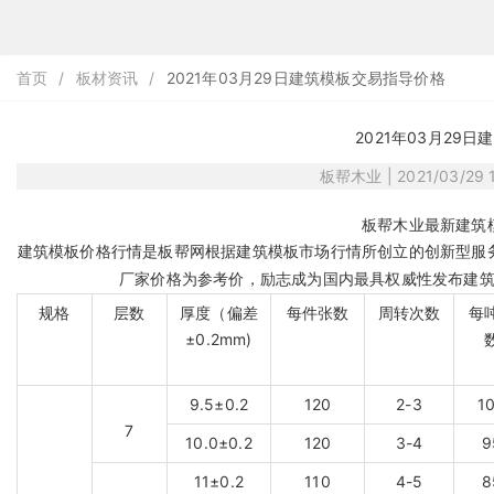
首页
/
板材资讯
/
2021年03月29日建筑模板交易指导价格
2021年03月29
板帮木业 | 2021/03/29 1
板帮木业最新建筑
建筑模板
价格行情是
板帮网
根据建筑模板市场行情所创立的创新型服
厂家价格为参考价，励志成为国内最具权威性发布建
规格
层数
厚度（偏差
每件张数
周转次数
每
±0.2mm)
9.5±0.2
120
2-3
1
7
10.0±0.2
120
3-4
9
11±0.2
110
4-5
8