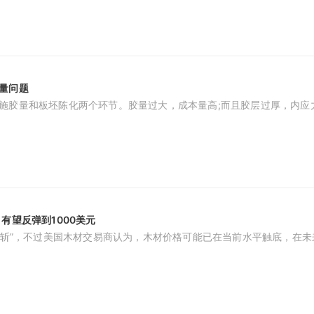
量问题
施胶量和板坯陈化两个环节。胶量过大，成本量高;而且胶层过厚，内应
有望反弹到1000美元
“腰斩”，不过美国木材交易商认为，木材价格可能已在当前水平触底，在