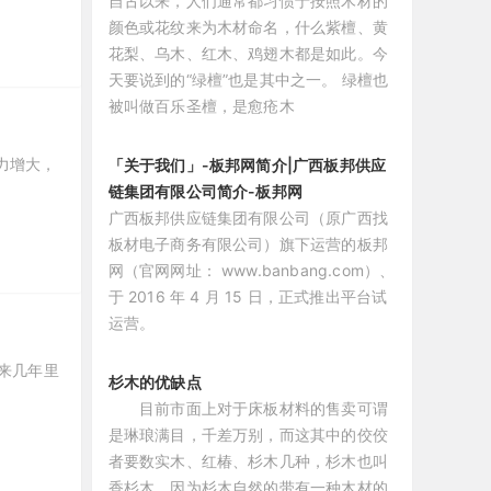
自古以来，人们通常都习惯于按照木材的
颜色或花纹来为木材命名，什么紫檀、黄
花梨、乌木、红木、鸡翅木都是如此。今
天要说到的“绿檀”也是其中之一。 绿檀也
被叫做百乐圣檀，是愈疮木
力增大，
「关于我们」-板邦网简介|广西板邦供应
链集团有限公司简介-板邦网
广西板邦供应链集团有限公司（原广西找
板材电子商务有限公司）旗下运营的板邦
网（官网网址： www.banbang.com）、
于 2016 年 4 月 15 日，正式推出平台试
运营。
未来几年里
杉木的优缺点
目前市面上对于床板材料的售卖可谓
是琳琅满目，千差万别，而这其中的佼佼
者要数实木、红椿、杉木几种，杉木也叫
香杉木，因为杉木自然的带有一种木材的