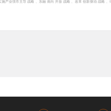
施产业强市主导 战略 、东融 南向 开放 战略 、改革 创新驱动 战略 、