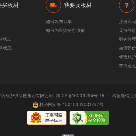
要买板材
我要卖板材
如何发布订单
注册流
如何为采购信息供货
无法登录
单状态
财务管
单状态
如何评
修改账
在线意
.com 广西板邦供应链集团有限公司
桂ICP备15009294号-15
|
增值电信业务
桂公网安备 45010302001737号