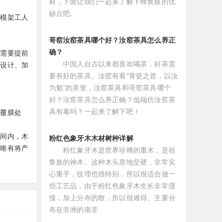
材，下面让我们一起来了解下蜂窝板的优
缺点吧。
场模架工人
哥窑汝窑茶具哪个好？汝窑茶具怎么养正
确？
，需要提前
中国人自古以来都喜欢喝茶，好茶需
化设计、加
要有好的茶具。汝窑有着“青瓷之首，以汝
为魁”的美誉，汝窑茶具和哥窑茶具哪个
好？汝窑茶具怎么养正确？低端仿汝窑茶
具有毒吗？一起来了解下吧！
过覆膜处
时间内，木
粉红色象牙木木材树种详解
。唯有将产
粉红象牙木是世界珍稀的重木，是祖
鲁族的神木。这种木头质地坚硬，非常实
心重手，纹理也很特别，所以很适合做一
些工艺品，由于粉红色象牙木生长非常缓
慢，加上分布的散，所以很难得。主要分
布在非洲的南非