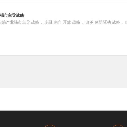
“强市主导战略
施产业强市主导 战略 、东融 南向 开放 战略 、改革 创新驱动 战略 、