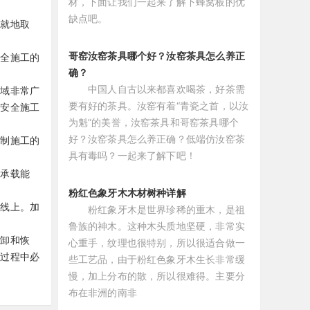
材，下面让我们一起来了解下蜂窝板的优
缺点吧。
，就地取
哥窑汝窑茶具哪个好？汝窑茶具怎么养正
安全施工的
确？
中国人自古以来都喜欢喝茶，好茶需
领域非常广
要有好的茶具。汝窑有着“青瓷之首，以汝
的安全施工
为魁”的美誉，汝窑茶具和哥窑茶具哪个
好？汝窑茶具怎么养正确？低端仿汝窑茶
定制施工的
具有毒吗？一起来了解下吧！
的承载能
粉红色象牙木木材树种详解
心线上。加
粉红象牙木是世界珍稀的重木，是祖
鲁族的神木。这种木头质地坚硬，非常实
拆卸和恢
心重手，纹理也很特别，所以很适合做一
工过程中必
些工艺品，由于粉红色象牙木生长非常缓
慢，加上分布的散，所以很难得。主要分
布在非洲的南非