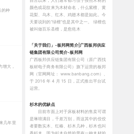
自古以来，人们通常都习惯于按照木材的
颜色或花纹来为木材命名，什么紫檀、黄
板的种
花梨、乌木、红木、鸡翅木都是如此。今
天要说到的“绿檀”也是其中之一。 绿檀也
被叫做百乐圣檀，是愈疮木
「关于我们」-板邦网简介|广西板邦供应
链集团有限公司简介-板邦网
广西板邦供应链集团有限公司（原广西找
力增大，
板材电子商务有限公司）旗下运营的板邦
网（官网网址： www.banbang.com）、
于 2016 年 4 月 15 日，正式推出平台试
运营。
杉木的优缺点
目前市面上对于床板材料的售卖可谓
是琳琅满目，千差万别，而这其中的佼佼
未来几年里
者要数实木、红椿、杉木几种，杉木也叫
香杉木，因为杉木自然的带有一种木材的