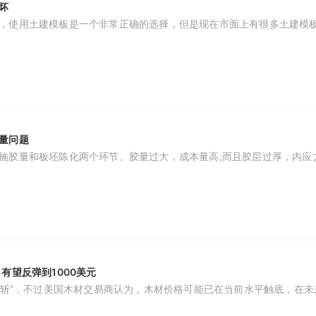
好坏
话，使用土建模板是一个非常正确的选择，但是现在市面上有很多土建模
量问题
施胶量和板坯陈化两个环节。胶量过大，成本量高;而且胶层过厚，内应
有望反弹到1000美元
“腰斩”，不过美国木材交易商认为，木材价格可能已在当前水平触底，在