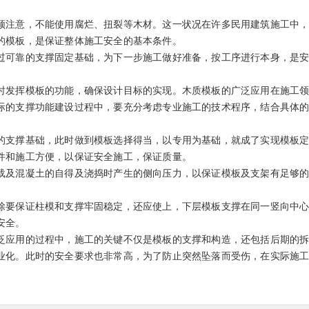
须注意，不能使用腐烂、扭裂等木材。这一状况在许多民用建筑施工中
的模板，是保证整体施工安全的基本条件。
过可靠的支撑固定基础，为下一步施工做好准备，按工序进行本身，是
时发挥模板的功能，确保设计目标的实现。木质模板的广泛应用在施工
际的支撑功能建设过程中，要充分考虑专业施工的技术程序，结合具体
的支撑基础，此时做到模板选择得当，以专用为基础，就成了实现模板
件和施工方便，以保证安全施工，保证质量。
载及混凝土的自得及浇捣时产生的侧向压力，以保证模板及支架有足够
除要保证柱模和支撑牢固稳定，还应使上，下层模板支撑在同一竖向中
安全。
泛应用的过程中，施工的关键不仅是模板的支撑和构造，还包括后期的
业化。此时的安全要求也非常高，为了防止突然坠落而受伤，在实际施