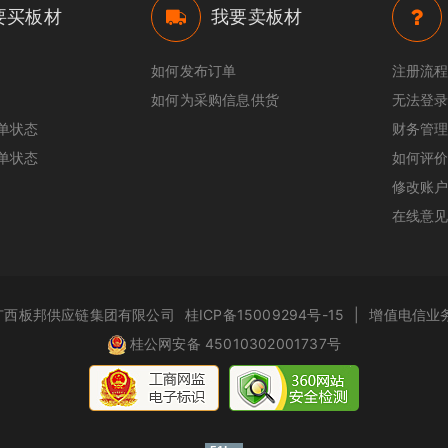
要买板材
我要卖板材
如何发布订单
注册流
如何为采购信息供货
无法登录
单状态
财务管
单状态
如何评
修改账
在线意
.com 广西板邦供应链集团有限公司
桂ICP备15009294号-15
|
增值电信业务
桂公网安备 45010302001737号