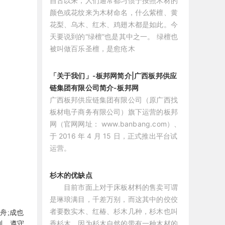
自古以来，人们通常都习惯于按照木材的
颜色或花纹来为木材命名，什么紫檀、黄
花梨、乌木、红木、鸡翅木都是如此。今
天要说到的“绿檀”也是其中之一。 绿檀也
被叫做百乐圣檀，是愈疮木
「关于我们」-板邦网简介|广西板邦供应
链集团有限公司简介-板邦网
广西板邦供应链集团有限公司（原广西找
板材电子商务有限公司）旗下运营的板邦
网（官网网址： www.banbang.com）、
于 2016 年 4 月 15 日，正式推出平台试
运营。
杉木的优缺点
目前市面上对于床板材料的售卖可谓
是琳琅满目，千差万别，而这其中的佼佼
者要数实木、红椿、杉木几种，杉木也叫
舟;成也
香杉木，因为杉木自然的带有一种木材的
则，遵守