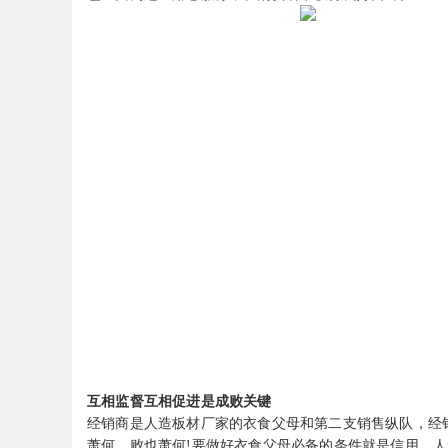
互相监督互相促进是成败关键
经销商是人造板材厂家的衣食父母和第二支销售纵队，经
萧何，败也萧何!要做好衣食父母必备的条件就是信用。