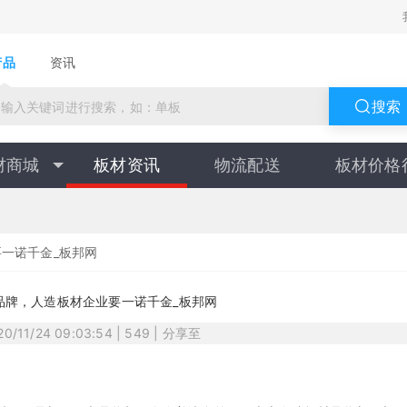
产品
资讯
搜索
材商城
板材资讯
物流配送
板材价格
一诺千金_板邦网
品牌，人造板材企业要一诺千金_板邦网
020/11/24 09:03:54 | 549 | 分享至