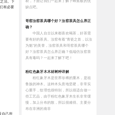
材，下面让我们一起来了解下蜂窝板的优
救之法。下
缺点吧。
们有必要
哥窑汝窑茶具哪个好？汝窑茶具怎么养正
确？
中国人自古以来都喜欢喝茶，好茶需
要有好的茶具。汝窑有着“青瓷之首，以汝
为魁”的美誉，汝窑茶具和哥窑茶具哪个
好？汝窑茶具怎么养正确？低端仿汝窑茶
具有毒吗？一起来了解下吧！
粉红色象牙木木材树种详解
粉红象牙木是世界珍稀的重木，是祖
鲁族的神木。这种木头质地坚硬，非常实
心重手，纹理也很特别，所以很适合做一
些工艺品，由于粉红色象牙木生长非常缓
慢，加上分布的散，所以很难得。主要分
布在非洲的南非
看自己所