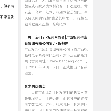
自古以来，人们通常都习惯于按照木材的
颜色或花纹来为木材命名，什么紫檀、黄
好，但靠着
花梨、乌木、红木、鸡翅木都是如此。今
半不愿意及
天要说到的“绿檀”也是其中之一。 绿檀也
被叫做百乐圣檀，是愈疮木
「关于我们」-板邦网简介|广西板邦供应
链集团有限公司简介-板邦网
广西板邦供应链集团有限公司（原广西找
板材电子商务有限公司）旗下运营的板邦
网（官网网址： www.banbang.com）、
于 2016 年 4 月 15 日，正式推出平台试
运营。
杉木的优缺点
目前市面上对于床板材料的售卖可谓
是琳琅满目，千差万别，而这其中的佼佼
者要数实木、红椿、杉木几种，杉木也叫
香杉木，因为杉木自然的带有一种木材的