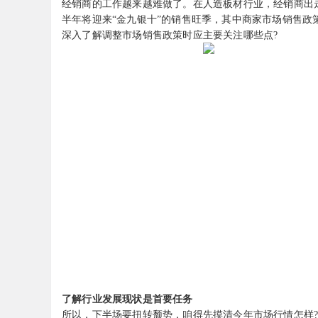
经销商的工作越来越难做了。在
人造板材
行业，经销商出
半年将迎来
“
金九银十
”
的销售旺季，其中商家市场销售政
深入了解调整市场销售政策时应主要关注哪些点
?
了解行业发展现状是首要任务
所以，下半场要扭转颓势，咱得先摸清今年市场行情怎样