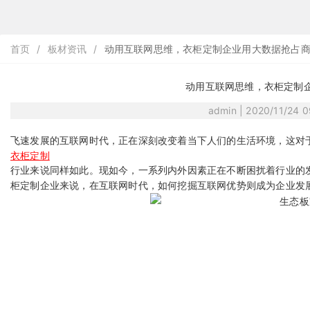
首页
/
板材资讯
/
动用互联网思维，衣柜定制企业用大数据抢占商
动用互联网思维，衣柜定制
admin | 2020/11/24 
飞速发展的互联网时代，正在深刻改变着当下人们的生活环境，这对
衣柜定制
行业来说同样如此。现如今，一系列内外因素正在不断困扰着行业的
柜定制企业来说，在互联网时代，如何挖掘互联网优势则成为企业发