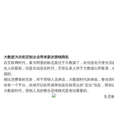
大数据为衣柜定制企业带来新的营销商机
在互联网时代，最为明显的标志莫过于大数据了，在信息化方便生活的
生人的眼前，但是在信息化时代，尽管众多人对于大数据心怀敬畏，
据的。
相比消费者的无奈，对于营销人员来说，大数据时代的来临，整合营
你有一个平台，你就可以轻而易举知道目标受众的“定位”信息，再加
大数据时代，营销人员的整合思维模式是相当重要的。