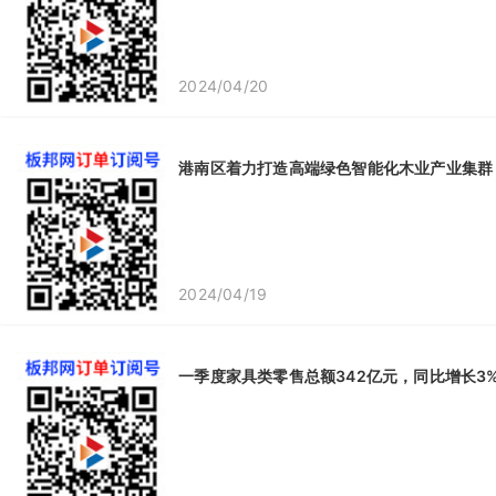
2024/04/20
港南区着力打造高端绿色智能化木业产业集群
2024/04/19
一季度家具类零售总额342亿元，同比增长3